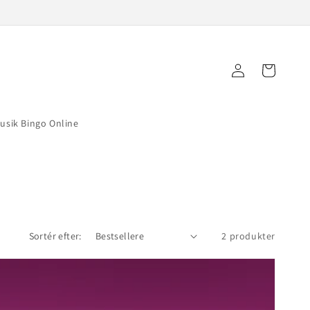
Log
Indkøbskurv
ind
Musik Bingo Online
Sortér efter:
2 produkter